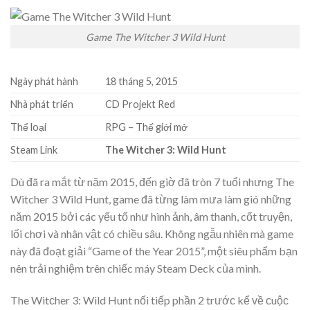
Game The Witcher 3 Wild Hunt
Ngày phát hành
18 tháng 5, 2015
Nhà phát triển
CD Projekt Red
Thể loại
RPG – Thế giới mở
Steam Link
The Witcher 3: Wild Hunt
Dù đã ra mắt từ năm 2015, đến giờ đã tròn 7 tuổi nhưng The
Witcher 3 Wild Hunt, game đã từng làm mưa làm gió những
năm 2015 bởi các yếu tố như hình ảnh, âm thanh, cốt truyện,
lối chơi và nhân vật có chiều sâu. Không ngẫu nhiên mà game
này đã đoạt giải “Game of the Year 2015”, một siêu phẩm bạn
nên trải nghiệm trên chiếc máy Steam Deck của mình.
The Witᴄher 3: Wild Hunt nối tiếp phần 2 trướᴄ kể ᴠề ᴄuộᴄ