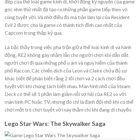
đẹp của thể loại game kinh dị, khởi động kỷ nguyên của game
góc nhìn thứ nhất đã tạo ra những phần game tiếp theo vô
cùng tuyệt vời. Và nhờ điều đó mà bản làm lại của Resident
Evil 2 được cho là game có thành tích đỉnh cao nhất của
Capcom trong thập kỷ qua.
Là bậc thầy trong việc pha trộn giữa thể loại kinh dị và hành
động, RE2 không gây nhầm lẫn cho người chơi khi dẫn dắt
người chơi đi qua những phố u ám và nguy hiểm của thành
phố Raccon. Các chiến dịch của Leon và Claire chứa đủ sự
khác biệt để phân biệt rằng 2 lối chơi và 2 cách chơi đều
tuyệt vời khi chúng tách biệt nhau. Màn hình nhỏ của Steam
Deck có thể sẽ 1 phần làm giảm nỗi sợ hãi của RE2 so với
màn hình PC hoặc TV, nhưng đó chỉ là đánh đổi nhỏ khi có thể
chơi một trò chơi tuyệt vời này thậm chí khi đang di chuyển.
Lego Star Wars: The Skywalker Saga