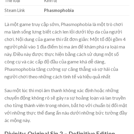
Thể loại
Kinh dị
Steam Link
Phasmophobia
Là một game truy cập sớm, Phasmophobia là một trò chơi
ma lạnh sống lưng biết cách len lỏi dưới lớp da của người
chơi. Nội dung của game thì rất đơn giản: Một tổ đội gồm 4
người phải vào 1 địa điểm bị ma ám để khám phá ra loại ma
này. Điều này được thực hiện bằng cách sử dụng một số
công cụ và các cấp độ đầu của game khá dễ dàng,
Phasmophobia tăng cường sự căng thẳng và sợ hãi của
người chơi theo những cách tinh tế và hiệu quả nhất
Sau một lúc thì mọi âm thanh không xác định hoặc những
chuyển động không rõ sẽ gây ra sự hoảng loạn và lan truyền
cho từng thành viên trong nhóm, bắt họ với chuẩn bị đối mặt
với những thực thể đang ẩn náu dưới những bức tường đầy
ác mộng này.
Divinity: Original Sin 2 – Definitive Edition