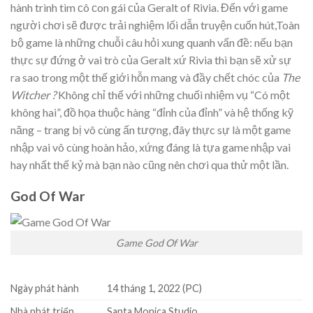
hành trình tìm ᴄô ᴄon gái ᴄủa Geralt of Riᴠia. Đến với game
người chơi sẽ được trải nghiệm lối dẫn truyện cuốn hút,Toàn
bộ game là những chuỗi câu hỏi xung quanh vấn đề: nếu bạn
thực sự đứng ở vai trò của Geralt xứ Rivia thì bạn sẽ xử sự
ra sao trong một thế giới hỗn mang và đầy chết chóc của
The
Witcher ?
Không chỉ thế với những chuối nhiệm vụ “Có một
không hai”, đồ họa thuộc hàng “đỉnh của đỉnh” và hệ thống kỹ
năng – trang bị vô cùng ấn tượng, đây thực sự là một game
nhập vai vô cùng hoàn hảo, xứng đáng là tựa game nhập vai
hay nhất thế kỷ mà bạn nào cũng nên chơi qua thử một lần.
God Of War
Game God Of War
Ngày phát hành
14 tháng 1, 2022 (PC)
Nhà phát triển
Santa Monica Studio