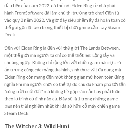
đầu tiên của năm 2022, có thể nói Elden Ring từ nhà phát
hành FromSoftware đã làm chủ thị trường trò chơi điện tử
vào quý 2 năm 2022. Và giờ đây siêu phẩm ấy đã hoàn toàn có
thể gói gọn lại bên trong thiết bị chơi game cầm tay Steam
Deck.
Đến với Elden Ring là đến với thế giới The Lands Between,
một thế giới mà người ta chỉ có thể thốt lên: Lộng lẫy và
choáng ngợp. Không chỉ rộng lớn với nhiều gam màu rực rỡ
ấn tượng cùng các mảng địa hình, sinh thực vật đa dạng mà
Elden Ring còn mang đến một không gian mở hoàn toàn đúng
nghĩa khi mà người chơi có thể tự do chu du khám phá tới tận
“cùng trời cuối đất” mà không hề gặp rào cản hay phải tuân
theo lộ trình cố định nào cả. Đây sẽ là 1 trong những game
bạn nên trải nghiệm nhất khi đã sở hữu cỗ máy chiến game
Steam Deck.
The Witcher 3: Wild Hunt