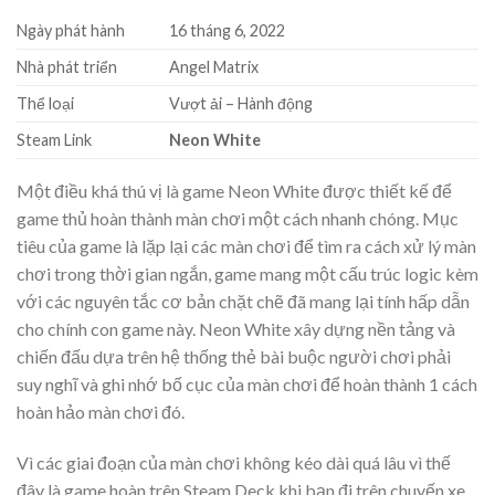
Ngày phát hành
16 tháng 6, 2022
Nhà phát triển
Angel Matrix
Thể loại
Vượt ải – Hành động
Steam Link
Neon White
Một điều khá thú vị là game Neon White được thiết kế để
game thủ hoàn thành màn chơi một cách nhanh chóng. Mục
tiêu của game là lặp lại các màn chơi để tìm ra cách xử lý màn
chơi trong thời gian ngắn, game mang một cấu trúc logic kèm
với các nguyên tắc cơ bản chặt chẽ đã mang lại tính hấp dẫn
cho chính con game này. Neon White xây dựng nền tảng và
chiến đấu dựa trên hệ thống thẻ bài buộc người chơi phải
suy nghĩ và ghi nhớ bố cục của màn chơi để hoàn thành 1 cách
hoàn hảo màn chơi đó.
Vì các giai đoạn của màn chơi không kéo dài quá lâu vì thế
đây là game hoàn trên Steam Deck khi bạn đi trên chuyến xe