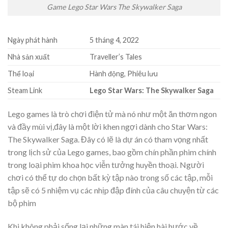
Game Lego Star Wars The Skywalker Saga
Ngày phát hành
5 tháng 4, 2022
Nhà sản xuất
Traveller’s Tales
Thể loại
Hành động, Phiêu lưu
Steam Link
Lego Star Wars: The Skywalker Saga
Lego games là trò chơi điện tử mà nó như một ăn thơm ngon
và đầy mùi vị,đây là một lời khen ngợi dành cho Star Wars:
The Skywalker Saga. Đây có lẽ là dự án có tham vọng nhất
trong lịch sử của Lego games, bao gồm chín phần phim chính
trong loại phim khoa học viễn tưởng huyền thoại. Người
chơi có thể tự do chọn bất kỳ tập nào trong số các tập, mỗi
tập sẽ có 5 nhiệm vụ các nhịp đập đính của câu chuyện từ các
bộ phim
Khi không phải sống lại những màn tái hiện hài hước về