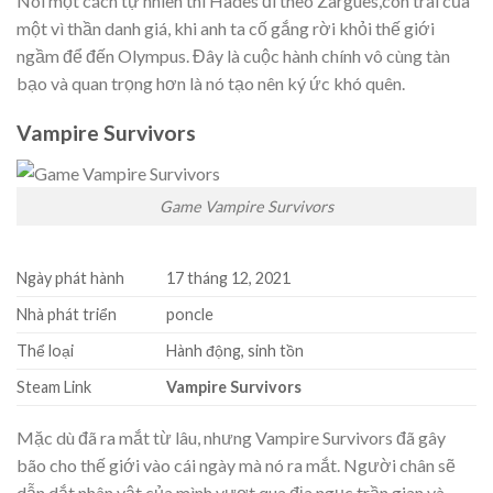
Nói một cách tự nhiên thì Hades đi theo Zargues,con trai của
một vì thần danh giá, khi anh ta cố gắng rời khỏi thế giới
ngầm để đến Olympus. Đây là cuộc hành chính vô cùng tàn
bạo và quan trọng hơn là nó tạo nên ký ức khó quên.
Vampire Survivors
Game Vampire Survivors
Ngày phát hành
17 tháng 12, 2021
Nhà phát triển
poncle
Thể loại
Hành động, sinh tồn
Steam Link
Vampire Survivors
Mặc dù đã ra mắt từ lâu, nhưng Vampire Survivors đã gây
bão cho thế giới vào cái ngày mà nó ra mắt. Người chân sẽ
dẫn dắt nhân vật của mình vượt qua địa ngục trần gian và