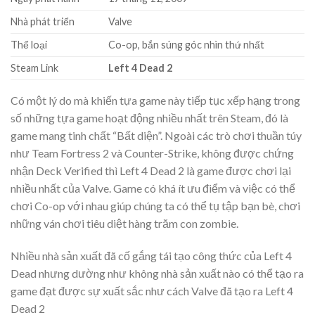
Nhà phát triển
Valve
Thể loại
Co-op, bắn súng góc nhìn thứ nhất
Steam Link
Left 4 Dead 2
Có một lý do mà khiến tựa game này tiếp tục xếp hạng trong
số những tựa game hoạt động nhiều nhất trên Steam, đó là
game mang tinh chất “Bất diện”. Ngoài các trò chơi thuần túy
như Team Fortress 2 và Counter-Strike, không được chứng
nhận Deck Verified thì Left 4 Dead 2 là game được chơi lại
nhiều nhất của Valve. Game có khá ít ưu điểm và việc có thể
chơi Co-op với nhau giúp chúng ta có thể tụ tập bạn bè, chơi
những ván chơi tiêu diệt hàng trăm con zombie.
Nhiều nhà sản xuất đã cố gắng tái tạo công thức của Left 4
Dead nhưng dường như không nhà sản xuất nào có thể tạo ra
game đạt được sự xuất sắc như cách Valve đã tạo ra Left 4
Dead 2