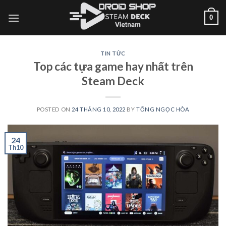
Bỏ
0
qua
nội
dung
TIN TỨC
Top các tựa game hay nhất trên
Steam Deck
POSTED ON
24 THÁNG 10, 2022
BY
TỐNG NGỌC HÒA
24
Th10