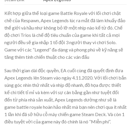
Kết hợp giữa thể loại game Battle Royale với lối chơi chặt
chẽ của Respawn, Apex Legends lúc ra mắt đã làm khuấy đảo
thế giới và hầu như không bỏ lỡ một nhịp nào kể từ đó. Chế
độ chơi Trios là chế độ tiêu chuẩn của game khi tất cả mọi
người đều sẽ gia nhập 1 tổ đội 3 người thay vì chơi Solo.
Game với các “Legend” đa dạng và phong phú về kỹ năng sẽ
tăng thêm tính chiến thuật cho các ván đấu
Sau thời gian dài độc quyền, EA cuối cùng đã quyết định đưa
Apex Legends lên Steam vào ngày 4.11.2020. Với lối chơi bắn
súng góc nhìn thứ nhất và nhịp độ nhanh, đồ họa được thiết
kế chi tiết tỉ mỉ và kèm với sự cân bằng gần như tuyệt đối
đến từ phía nhà sản xuất, Apex Legends dường như sẽ là
game battle royale hoàn hảo nhất mà bạn nên chơi qua ít nhất
1 lần khi đã sở hữu cỗ máy chiến game Steam Deck. Và còn 1
điều tuyệt vời của game này đó chính là nó “Miễn phí”.